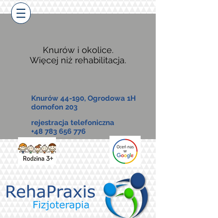
Knurów i okolice.
Więcej niż rehabilitacja.
Knurów 44-190, Ogrodowa 1H
domofon 203
rejestracja telefoniczna
+48 783 656 776