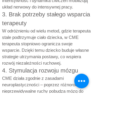
Intensywność i dynamika ćwiczeń mobilizują
układ nerwowy do intensywnej pracy.
3. Brak potrzeby stałego wsparcia
terapeuty
W odróżnieniu od wielu metod, gdzie terapeuta
stale podtrzymuje ciało dziecka, w CME
terapeuta stopniowo ogranicza swoje
wsparcie. Dzięki temu dziecko buduje własne
strategie utrzymania postawy, co wspiera
rozwój niezależności ruchowej.
4. Stymulacja rozwoju mózgu
CME działa zgodnie z zasadami
neuroplastyczności – poprzez różnorodne,
nieprzewidywalne ruchy pobudza mózg do
tworzenia nowych połączeń nerwowych, co
ma kluczowe znaczenie w przypadku dzieci z
uszkodzeniami OUN.
5. Uniwersalność i zastosowanie u
dzieci w ciężkim stanie