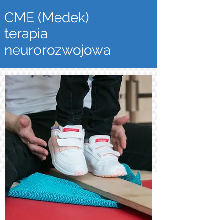
CME (Medek)
terapia
neurorozwojowa
na czym polega
terapia CME ?