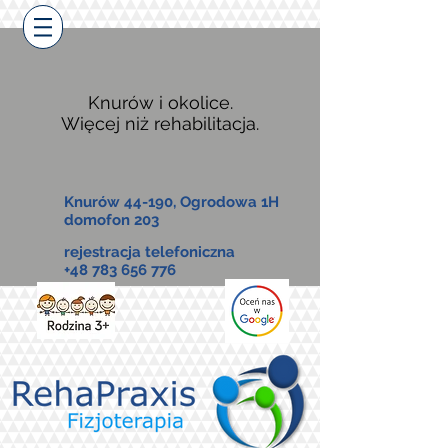
Knurów i okolice.
Więcej niż rehabilitacja.
Knurów 44-190, Ogrodowa 1H
domofon 203
rejestracja telefoniczna
+48 783 656 776