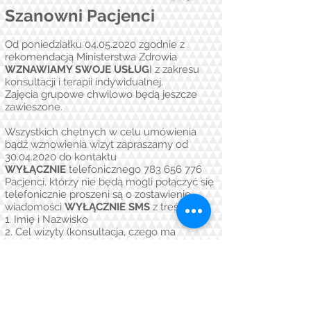
Szanowni Pacjenci
Od poniedziałku 04.05.2020 zgodnie z
rekomendacją Ministerstwa Zdrowia
WZNAWIAMY SWOJE USŁUG
I z zakresu
konsultacji i terapii indywidualnej.
Zajęcia grupowe chwilowo będą jeszcze
zawieszone.
Wszystkich chętnych w celu umówienia
bądź wznowienia wizyt zapraszamy od
30.04.2020
do kontaktu
WYŁĄCZNIE
telefonicznego
783 656 776
Pacjenci, którzy nie będą mogli połączyć się
telefonicznie proszeni są o zostawienie
wiadomości
WYŁĄCZNIE SMS
z treścią
1. Imię i Nazwisko
2. Cel wizyty (konsultacja, czego ma
dotyczyć, wznowienie zajęć)
3. Dostępność pacjenta (dzień/dni tygodnia,
pora np. 8.00-13.00 lub po g.15.00)
Inne formy kontaktu w celu ustalenia
terminu wizyt mogą zostać przeoczone, stąd
prośba o kontakt wyłącznie telefoniczny.