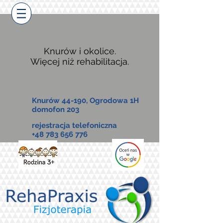
Knurów i okolice.
Więcej niż rehabilitacja.
Knurów 44-190, Ogrodowa 1H
domofon 203
rejestracja telefoniczna
+48 783 656 776