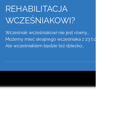
PLASTYCZNOŚĆ
MÓZGU - PO CO
REHABILITACJA
WCZEŚNIAKOWI?
Wcześniak wcześniakowi nie jest równy...
Możemy mieć skrajnego wcześniaka z 23 t.c.
Ale wcześniakiem będzie też dziecko
urodzone w 33...