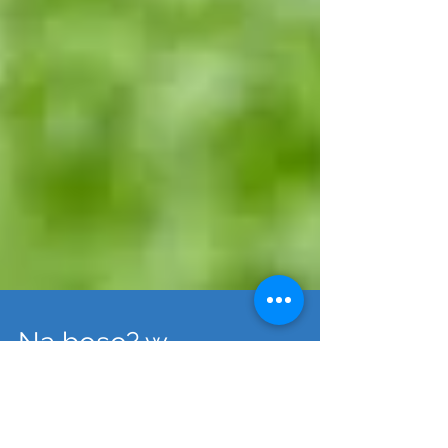
Na boso? w
skarpetkach? a może