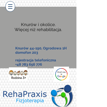
Knurów i okolice.
Więcej niż rehabilitacja.
Knurów 44-190, Ogrodowa 1H
domofon 203
rejestracja telefoniczna
+48 783 656 776