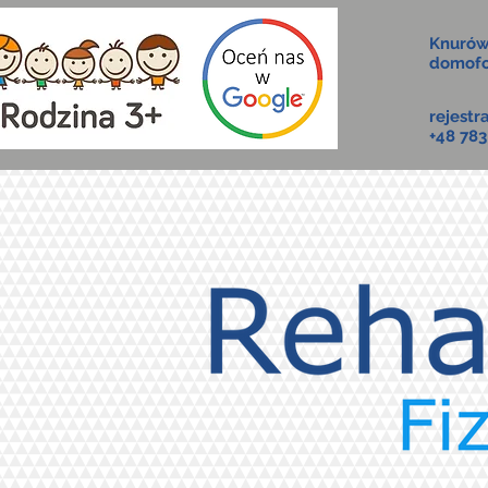
Knurów
domofo
rejestr
+48 783