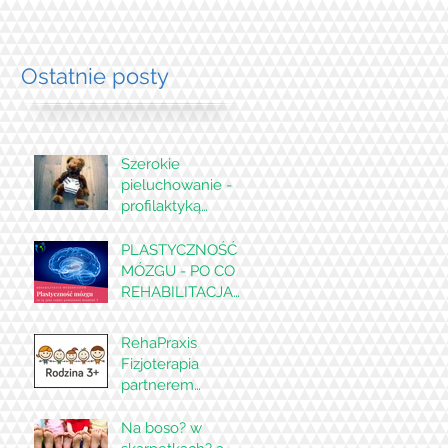
Ostatnie posty
Szerokie
pieluchowanie -
profilaktyką
dysplazji stawów
biodrowych ???
PLASTYCZNOŚĆ
MÓZGU - PO CO
REHABILITACJA
WCZEŚNIAKOWI?
RehaPraxis
Fizjoterapia
partnerem
programu Rodzina
3+ w Knurowie
Na boso? w