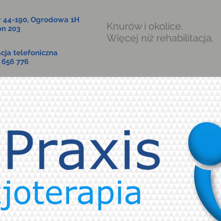
 44-190, Ogrodowa 1H
Knurów i okolice.
n 203
Więcej niż rehabilitacja.
acja telefoniczna
 656 776