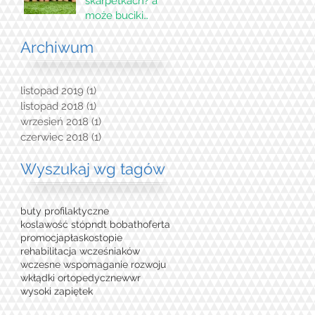
skarpetkach? a
może buciki
profilaktyczne?
Archiwum
listopad 2019
(1)
1 post
listopad 2018
(1)
1 post
wrzesień 2018
(1)
1 post
czerwiec 2018
(1)
1 post
Wyszukaj wg tagów
buty profilaktyczne
koslawość stóp
ndt bobath
oferta
promocja
płaskostopie
rehabilitacja wcześniaków
wczesne wspomaganie rozwoju
wkłądki ortopedyczne
wwr
wysoki zapiętek