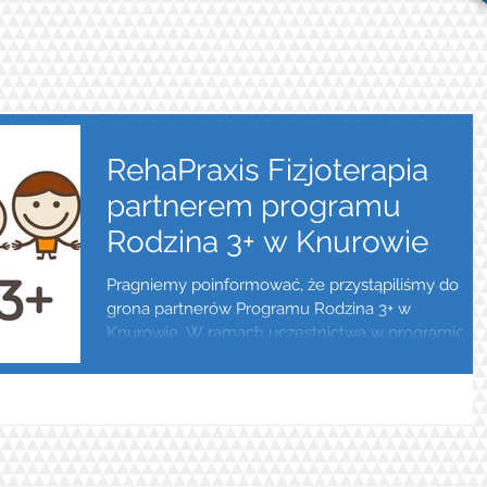
RehaPraxis Fizjoterapia
partnerem programu
Rodzina 3+ w Knurowie
Pragniemy poinformować, że przystąpiliśmy do
grona partnerów Programu Rodzina 3+ w
Knurowie. W ramach uczestnictwa w programie...